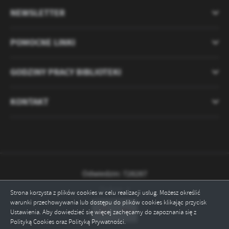
NEWSLETTER
POMOCNE LINKI
GODZINY PRACY BIBLIOTEKI
KONTAKT
Odwiedzin: 728287
Online: 3
Strona korzysta z plików cookies w celu realizacji usług. Możesz określić
warunki przechowywania lub dostępu do plików cookies klikając przycisk
Ustawienia. Aby dowiedzieć się więcej zachęcamy do zapoznania się z
Polityką Cookies oraz Polityką Prywatności.